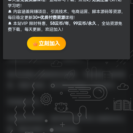
学习吧！
🔔 内容涵盖网赚项目、引流技术、电商运营、脚本源码等资源，
每日稳定更新
30+优质付费资源
课程！
🔔 本站VIP 限时特惠，
58云币/年
，
99云币/永久
，全站资源免
费下载，每天更新，欢迎加入！
立刻加入
闲鱼现在月活好几亿，流量很大。
我们在咸鱼上面做拼多多帮砍，不缺流量，操作简
单，有客户购买，我们再去到网站下单创差价。
利润超过70%。
而且复购率很高，喜欢拼多多砍价的人都是有点上
瘾，稳定后每天上百单很好做。