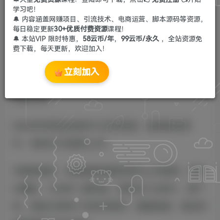
学习吧！
🔔 内容涵盖网赚项目、引流技术、电商运营、脚本源码等资源，
每日稳定更新
30+优质付费资源
课程！
🔔 本站VIP 限时特惠，
58云币/年
，
99云币/永久
，全站资源免
费下载，每天更新，欢迎加入！
立刻加入
项目介绍：
2024年非常适合新手小白的项目，复制粘贴即
可，0成本小白轻松上手。
可矩阵操作，保姆级教程看完即可上手操作，通过
AI辅助，几分钟一篇作品，轻松日入2000+，接下
来，我给大家来个手把手教学，跟着我做，保证你