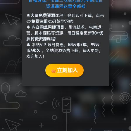
目和资源，市面上收费几百几千的项目
资源课程这里全部都
🔔大量
免费资源
课程！登陆即可下载，点击
👉免费注册👈
开始学习吧！
e2，把一段武打对决拆成24
🔔 内容涵盖网赚项目、引流技术、电商运
人物建立、动作衔接、运
营、脚本源码等资源，每日稳定更新
30+优
质付费资源
课程！
爆发
这不是一场普通的打斗，而是一套“镜头设计”。 我用 GPT-Image2，把一段武打对决拆成 24 个连续镜头， 从人物建立、动作衔接、运镜节奏，到最后的情绪爆发， 完整还原一场“电影级打斗”。 课...
🔔 本站VIP 限时特惠，
58云币/年
，
99云
币/永久
，全站资源免费下载，每天更新，
员免费
欢迎加入！
0
80
29
立刻加入
剧达人训练营｜从0到1做
务賺收益，抓住2026
2026零基础短剧达人训练营｜从0到1做短剧号，接星图任务賺收益，抓住2026年短剧流量红利
员免费
抖音
手机
0
194
27