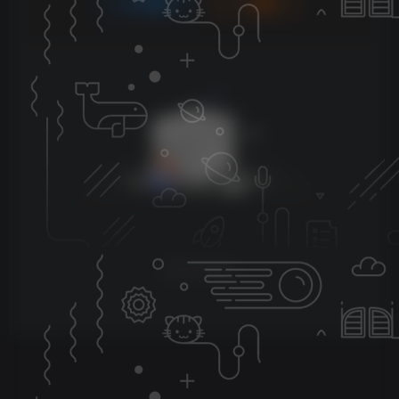
登录
注册
暂无评论内容