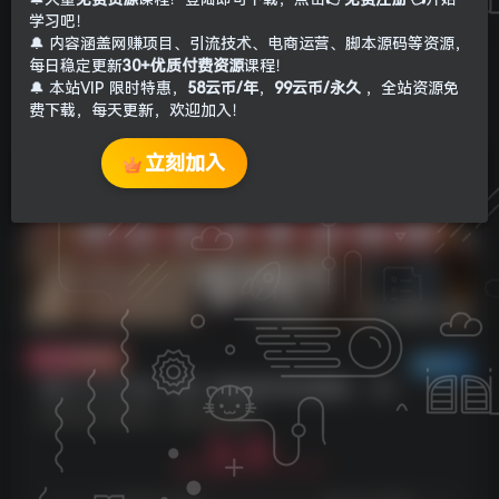
学习吧！
🔔 内容涵盖网赚项目、引流技术、电商运营、脚本源码等资源，
每日稳定更新
30+优质付费资源
课程！
🔔 本站VIP 限时特惠，
58云币/年
，
99云币/永久
，全站资源免
费下载，每天更新，欢迎加入！
立刻加入
付费资源
已售 18
通过Coze工作流，制作《商品宣传带货视频》，两分钟制作完成，从0到1演示搭建过程，实操教学
此内容为付费资源，请付费后查看
3.9
9.9
云币
云币