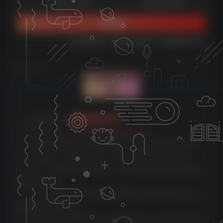
免费
免费
体验会员
超级会员
立即购买
您当前未登录！建议登陆后购买，可保存购买订单
©
版权声明
文章版权声
明
云雀资源分享
1、本网站名称：
2、本站永久网址：
https://www.yunquee.com
3、本网站的文章部分内容可能来源于网络，仅供大家学习与参
考，如有侵权，请联系站长QQ：2820725552进行删除处理。
4、本站一切资源不代表本站立场，并不代表本站赞同其观点和对
其真实性负责。
5、本站一律禁止以任何方式发布或转载任何违法的相关信息，访
客发现请向站长举报
6、本站资源大多存储在云盘，如发现链接失效，请联系我们我们