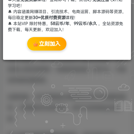
学习吧！
🔔 内容涵盖网赚项目、引流技术、电商运营、脚本源码等资源，
每日稳定更新
30+优质付费资源
课程！
🔔 本站VIP 限时特惠，
58云币/年
，
99云币/永久
，全站资源免
费下载，每天更新，欢迎加入！
立刻加入
地球号掘进，这个名字听起来可能有点神秘，但它
的核心其实很简单：利用微信的看一看平台，开通
创作者收益权限。
这意味着，你不需要通过销售商品或引导流量来赚
钱，只需要发布你的作品，就可以获得相应的收
益。