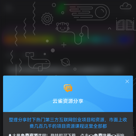
扣商品任意拼，双人成团PK有大礼，2核2G云服务器
首页
免费资源
正文
抖音极速版拉新微博玩法小白也能轻松日入300+
Sunliag
关注
私信
2年前发布
0
82
17
云雀资源分享
抖音极速版拉新微博玩法小白也能轻松日入300+
整理分享时下热门第三方互联网创业项目和资源，市面上收
费几百几千的项目资源课程这里全部都
🔔大量
免费资源
课程！登陆即可下载，点击
👉免费注册👈
开始