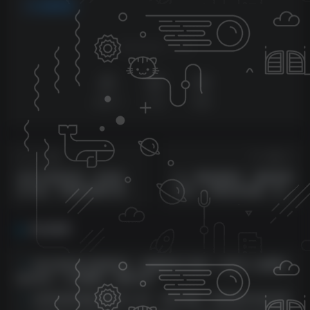
免费资源
喜欢就支持一下吧
点赞
17
分享
收藏
上一篇
下一篇
全年可变现项目，收益高，
Ai 一键绘画推文，最新蓝海
无门槛，不露脸直播小游
项目，冲爆全网流量，收益
戏，一天收益3500+
效果显著，操作简单
相关推荐
2024全网风口蓝海项目，靠破解版小游戏，抖音无人直播两
场6200+，礼物飘屏，弹幕不断！
ai抖快矩阵掘金单机日入60+，暴力变现，矩阵操作收益无限