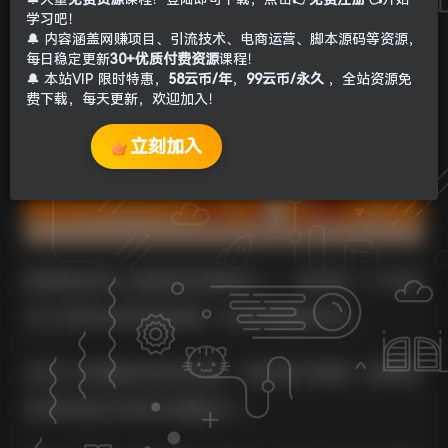
学习吧！
🔔 内容涵盖网赚项目、引流技术、电商运营、脚本源码等资源，
每日稳定更新
30+优质付费资源
课程！
🔔 本站VIP 限时特惠，
58云币/年
，
99云币/永久
，全站资源免
费下载，每天更新，欢迎加入！
立刻加入
爱情是世界上最美好的事情之一，而寻找一个与自
己心灵契合的伴侣更是一生中的重要任务。
在这个纷繁复杂的世界里，有时我们需要一些帮助
来寻找真正与自己相配的人。