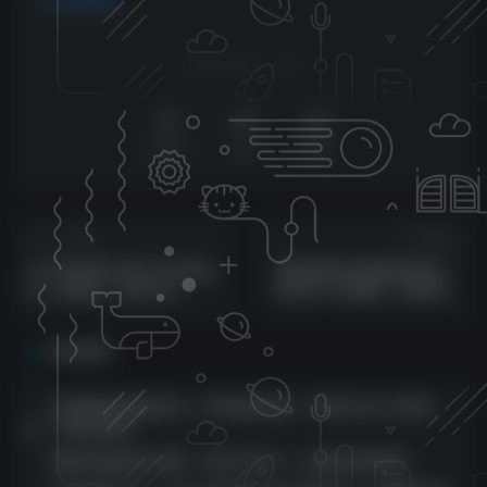
免费资源
喜欢就支持一下吧
点赞
31
分享
收藏
上一篇
下一篇
小红书绝密引流术3.0升级玩
最新蓝海AI宠物搬砖项目，
法，破封禁，轻松日引
两分钟一条视频，单条获赞
100+精准流量
10W
相关推荐
长视频搬运最新玩法，多种渠道变现，原创作品几分钟搞
定，审核秒通过
理解这套做项目思维，起码少割1W，互联网防割指南