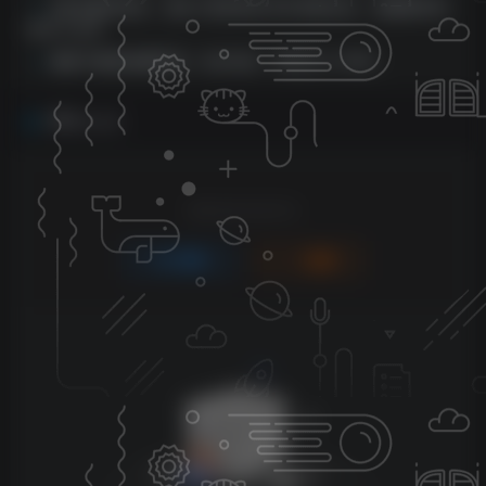
0成本暴利项目，美女+英语单词不封号新玩法，流量爆炸轻
松月入过W
最新不露脸直播带货，挂JI玩法，轻松日入1000+
评论
抢沙发
请登录后发表评论
登录
注册