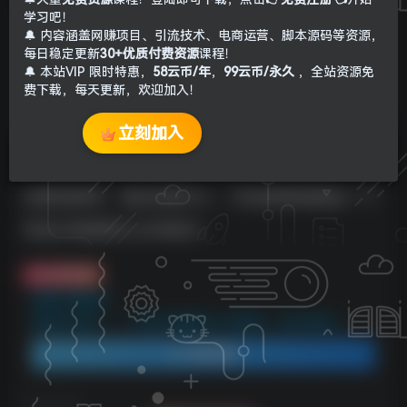
学习吧！
🔔 内容涵盖网赚项目、引流技术、电商运营、脚本源码等资源，
每日稳定更新
30+优质付费资源
课程！
🔔 本站VIP 限时特惠，
58云币/年
，
99云币/永久
，全站资源免
费下载，每天更新，欢迎加入！
立刻加入
今天给大家分享的项目是抖音美女图文搬运百分百
过原创教学，每日变现1k+，方法很简单搬运一个
作品只需要两三分钟就行
免费资源
资源下载地址：
搬运美女图文，一个作品只需要两三分钟就行，每日变现1k
登录查看
©
版权声明