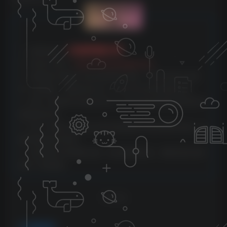
文章版权声
明
云雀资源分享
1、本网站名称：
2、本站永久网址：
https://www.yunquee.com
3、本网站的文章部分内容可能来源于网络，仅供大家学习与参
考，如有侵权，请联系站长QQ：2820725552进行删除处理。
4、本站一切资源不代表本站立场，并不代表本站赞同其观点和对
其真实性负责。
5、本站一律禁止以任何方式发布或转载任何违法的相关信息，访
客发现请向站长举报
6、本站资源大多存储在云盘，如发现链接失效，请联系我们我们
会第一时间更新。
THE END