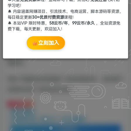
学习吧！
🔔 内容涵盖网赚项目、引流技术、电商运营、脚本源码等资源，
每日稳定更新
30+优质付费资源
课程！
🔔 本站VIP 限时特惠，
58云币/年
，
99云币/永久
，全站资源免
费下载，每天更新，欢迎加入！
将壁纸、头像，表情包等素材上传裂小程序平台，
立刻加入
然后在抖音发布相关作品，引导粉丝前往小程摩下
载素材。
粉丝下载素材时需观看广告或充值会员，创作者可
获得80%的广告或会员分佣。
免费资源
资源下载地址：
抖音壁纸号玩法，轻松上手，小白可无脑操作
登录查看