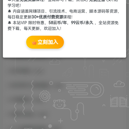
学习吧！
🔔 内容涵盖网赚项目、引流技术、电商运营、脚本源码等资源，
每日稳定更新
30+优质付费资源
课程！
🔔 本站VIP 限时特惠，
58云币/年
，
99云币/永久
，全站资源免
费下载，每天更新，欢迎加入！
立刻加入
课程目录：
1-短视频带贷先导课_1.mp4
2-账号搭建_1.mp4
3-账号养号+涨粉套路_1.mp4
4-开通橱窗_1.mp4
5-管家式选品_1.mp4
6-六个能赚钱的赛道_1.mp4