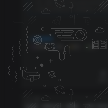
5、本站一律禁止以任何方式发布或转载任何违法的相
6、本站资源大多存储在云盘，如发现链接失效，请联
VIP免费资源
会员免费
抖音
引流
电商
点赞
1
上一篇
今日头条，无需指令玩法，全程魔法，一分钟几十篇文