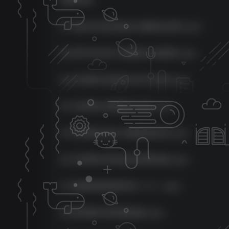
课程目录：
01.0成本无实体地址办理营业执照.mp4
02.新手对抖音小店基础认知提高.mp4
03.无货源抖店类目分析与选择.mp4
04.无货源抖店精细化选品.mp4
05.无货源抖店以点破面选品法.mp4
06.无货源抖店选品选货源实操.mp4
07.店铺实操答疑专场【一】.mp4
08.高权重引流标题创建.mp4