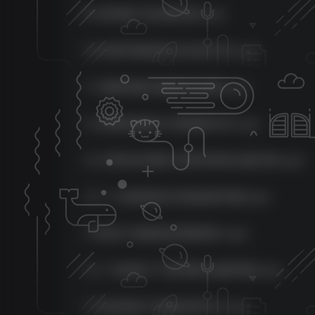
09.高权重产品创建实操.mp4
10.电商罗盘数据化定选品方向.mp4
11.店铺权重快速提高拉流量.mp4
12.店铺权重提升过程数据分析.mp4
13.订单发货问题以及售后相关处理方案.mp4
14.7.11实操答疑与实操进度沟通.mp4
15.商品卡流量底层逻辑剖析.mp4
16.7.12新规之下如何解决流量问题.mp4
17.单品商品卡流量如何拉升.mp4