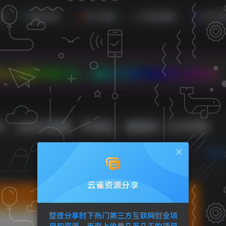
OG
资源分类
热门项目
创业课程
关于我
2G云服务器低至 68元/年
书：让你听得懂，学得会，能落地（34节课）
关注
私信
0
228
17
云雀资源分享
整理分享时下热门第三方互联网创业项