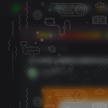
VIP会员
网址导航
BL
讯云】百款折扣商品任意拼，双人成团PK有大礼，2核
首页
VIP免费资源
正文
2024抖音小店精细化运营百科全
Sunliag
1年前发布