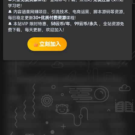
学习吧！
🔔 内容涵盖网赚项目、引流技术、电商运营、脚本源码等资源，
每日稳定更新
30+优质付费资源
课程！
🔔 本站VIP 限时特惠，
58云币/年
，
99云币/永久
，全站资源免
费下载，每天更新，欢迎加入！
立刻加入
我们都知道今日头条发文章能赚收益，但现在大家普遍玩法
都是用类似GPT的工具 半自动的去写稿。一篇文章需要20分
钟左右。
今天讲的课程是利用最新出来的全自动写今日头条文章的AI
工具，一分钟一键生成原创文章，而且排版、配图都自动整
理好的。我们只需复制粘贴到头条号发布就行。利用这个工
具，我们可以无限批量生成文章，以前做头条最头疼的写文
章问题瞬间解决。那么你只需要多找一些能提现的头条号，
每天复制粘贴文章，就能翻倍的赚头条图文收益，非常简单
粗暴。文章中介绍了项目原理，和详细的实操过程，新手小