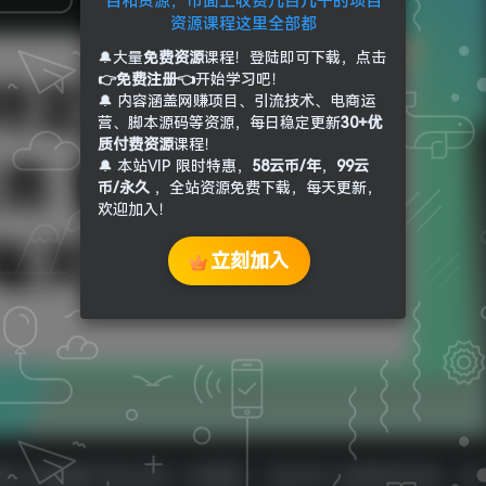
目和资源，市面上收费几百几千的项目
资源课程这里全部都
🔔大量
免费资源
课程！登陆即可下载，点击
👉免费注册👈
开始学习吧！
🔔 内容涵盖网赚项目、引流技术、电商运
营、脚本源码等资源，每日稳定更新
30+优
质付费资源
课程！
🔔 本站VIP 限时特惠，
58云币/年
，
99云
币/永久
，全站资源免费下载，每天更新，
欢迎加入！
立刻加入
网上有着属于自己的一份兼职，生活中上班族学生党，他