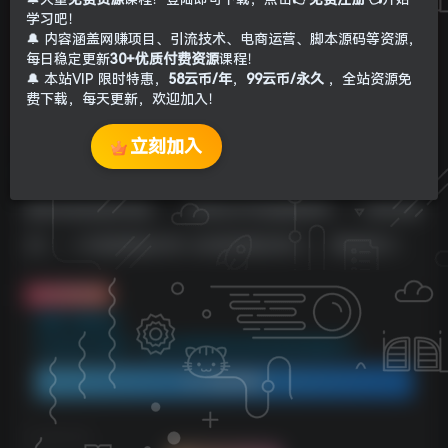
学习吧！
🔔 内容涵盖网赚项目、引流技术、电商运营、脚本源码等资源，
每日稳定更新
30+优质付费资源
课程！
🔔 本站VIP 限时特惠，
58云币/年
，
99云币/永久
，全站资源免
费下载，每天更新，欢迎加入！
立刻加入
项目介绍：适合小白操作的副业项目，这是一个典
型的信息差项目，，卖表白代码跟程序，一单收费
29，一天能增加500-600的稳定收入，持续收入
免费资源
资源下载地址：
抖音卖表白源码一天收600纯利润项目简单按照教程即可
登录查看
©
版权声明