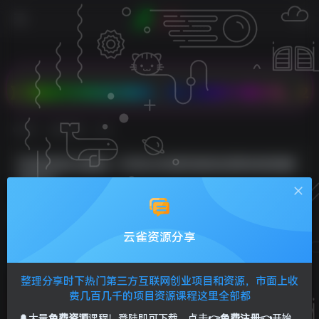
百款折扣商品任意拼，双人成团PK有大礼，2核2G云
首页
免费资源
正文
抖音卖表白源码一天收600纯利润项目简单按照教
程即可
Sunliag
关注
私信
2年前发布
云雀资源分享
0
192
37
抖音卖表白源码一天收600纯利润项目简单按照教程即可
整理分享时下热门第三方互联网创业项目和资源，市面上收
费几百几千的项目资源课程这里全部都
🔔大量
免费资源
课程！登陆即可下载，点击
👉免费注册👈
开始