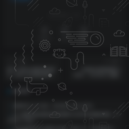
喜欢就支持一下吧
点赞
37
分享
收藏
上一篇
下一篇
鲜为人知的必挣暴利蓝海项
抖音美女跳舞直播日入
目，新手小白闭眼实操没难
3000+，24小时无人直播，
度，10几分钟轻松收益500+
高级防封技术，小白最适合
做的项目，保姆式教学
相关推荐
视频号日入1k+玩法，风口项目，新人也可以
无人直播沙雕动画到底有多赚钱?5分钟学会直播间搭建，24
小时日入1000+
2024短视频平台点赞关注项目，轻松上手，单号收益60+，