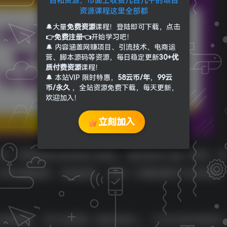
目和资源，市面上收费几百几千的项目
资源课程这里全部都
🔔大量
免费资源
课程！登陆即可下载，点击
👉免费注册👈
开始学习吧！
🔔 内容涵盖网赚项目、引流技术、电商运
营、脚本源码等资源，每日稳定更新
30+优
质付费资源
课程！
🔔 本站VIP 限时特惠，
58云币/年
，
99云
币/永久
，全站资源免费下载，每天更新，
欢迎加入！
立刻加入
之后，发视频就会获得官方推流，靠的是官方推广拿钱，有
并且流量越高，收益越高，大概一万播放量有100块钱的
蓝海赛道，你们也是第一批吃肉的人，平台对创作者i管力