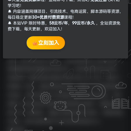
学习吧！
🔔 内容涵盖网赚项目、引流技术、电商运营、脚本源码等资源，
每日稳定更新
30+优质付费资源
课程！
🔔 本站VIP 限时特惠，
58云币/年
，
99云币/永久
，全站资源免
费下载，每天更新，欢迎加入！
立刻加入
传统电商修图耗时费力，人工设计成本高还出图慢，效率始
终难以提升？本套 GPT-Image2 电商视觉大片实战课，主打
智能一键出图高效创作模式，彻底摆脱繁琐手动修图流程。
课程摒弃晦涩难懂的复杂提示词，分享简易高效创作指令，
实操演示一键生成商业海报并导出分层 PSD 文件。涵盖 IP
形象统一打造、全套品牌视觉定制、老照片年代感修复等多
元玩法，手把手教学从产品原图快速制作电商详情页。同时
讲解十六拍分镜动作拆解与智能视频生成技巧，搭配自动化
创作 PPT 实操演示，覆盖全场景视觉创作需求，大幅压缩设
计时长，新手也能快速产出专业级电商视觉大片。
课程目录