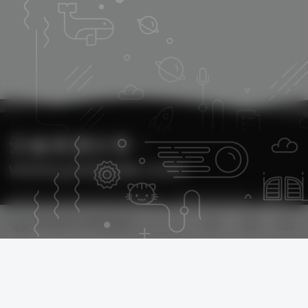
云雀资源分享・
www.yunquee.com
本站致力于分享优质实用的互联网资源，内容包括有网站搭建、建站源
41
码、美化教程、SEO优化、免费工具、传奇脚本、素材资源、传奇架设、
欢迎您留下宝贵的见解！
技术教程等，应有尽有！
本次数据库查询：38次 页面加载耗时17.624 秒
友情链接：
Monetizer
自助友链申请+