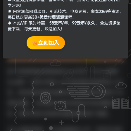
学习吧！
🔔 内容涵盖网赚项目、引流技术、电商运营、脚本源码等资源，
每日稳定更新
30+优质付费资源
课程！
🔔 本站VIP 限时特惠，
58云币/年
，
99云币/永久
，全站资源免
费下载，每天更新，欢迎加入！
立刻加入
这个项目前期主要是通过Soul引流，为什么要用
Soul呢？1.因为本身Soul产品的理念就是陌生人社
交，然后他的匹配功能和社区功能很好的提供了天
然的流量，从而减轻了我们自身去开发流量的工
作，进而为我们后续将流量变现拓宽了道路。
2.Soul操作简单，小白也能轻松上手，并且可以批