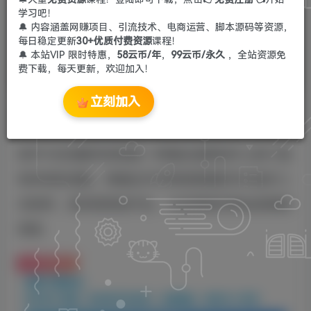
学习吧！
🔔 内容涵盖网赚项目、引流技术、电商运营、脚本源码等资源，
每日稳定更新
30+优质付费资源
课程！
🔔 本站VIP 限时特惠，
58云币/年
，
99云币/永久
，全站资源免
费下载，每天更新，欢迎加入！
立刻加入
项目介绍:
知乎今日话题号项目是一种通过选取知乎上热门且
有共鸣的话题，再通过文字转短视频的方式进行二
次创作，发布到其他平台，以达到吸引粉丝变现的
项目.
免费资源
资源下载地址：
知乎热门话题，适合新手和宝妈，无脑搬运，轻松日入多张