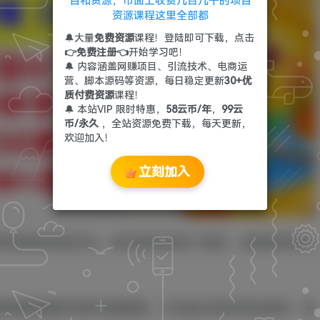
目和资源，市面上收费几百几千的项目
资源课程这里全部都
🔔大量
免费资源
课程！登陆即可下载，点击
👉免费注册👈
开始学习吧！
🔔 内容涵盖网赚项目、引流技术、电商运
营、脚本源码等资源，每日稳定更新
30+优
质付费资源
课程！
🔔 本站VIP 限时特惠，
58云币/年
，
99云
币/永久
，全站资源免费下载，每天更新，
欢迎加入！
立刻加入
新项目的内部方法，真正的自动收入项目，全部是内部社
我视频里面所讲的详细指南，付出自己的时间去操作，就