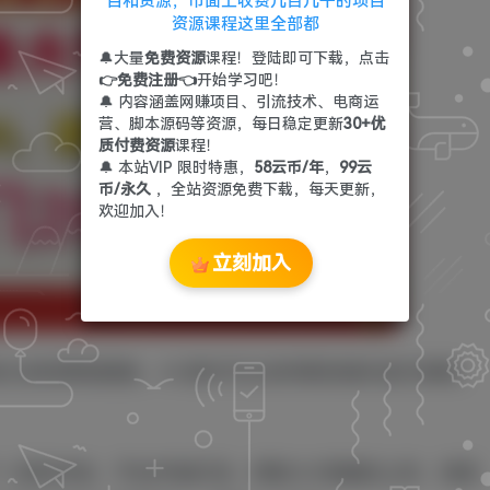
目和资源，市面上收费几百几千的项目
资源课程这里全部都
🔔大量
免费资源
课程！登陆即可下载，点击
👉免费注册👈
开始学习吧！
🔔 内容涵盖网赚项目、引流技术、电商运
营、脚本源码等资源，每日稳定更新
30+优
质付费资源
课程！
🔔 本站VIP 限时特惠，
58云币/年
，
99云
币/永久
，全站资源免费下载，每天更新，
欢迎加入！
立刻加入
有太多的限制措施，AI 音乐可以当作原创音乐进行使用，
一定的冲击，平台开始打击、限制 AI 歌曲的上传，但是