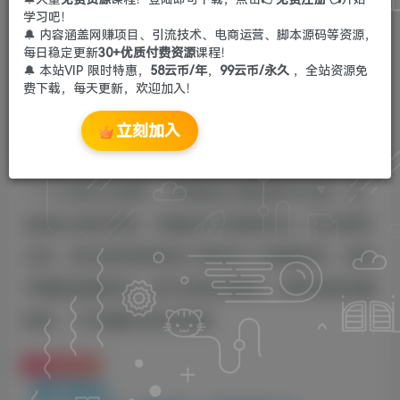
学习吧！
🔔 内容涵盖网赚项目、引流技术、电商运营、脚本源码等资源，
每日稳定更新
30+优质付费资源
课程！
🔔 本站VIP 限时特惠，
58云币/年
，
99云币/永久
，全站资源免
费下载，每天更新，欢迎加入！
立刻加入
一个人就可以操作，时间自由 随时都可以做，适
合副业,操作简单，零基础1天就能学会，经过授权
之后，参与创作者特定小游戏无人直播任务，或者
不露脸直播任务，官方会给你推流，获取场观流量
收益，1万流量50左右收益!
免费资源
资源下载地址：