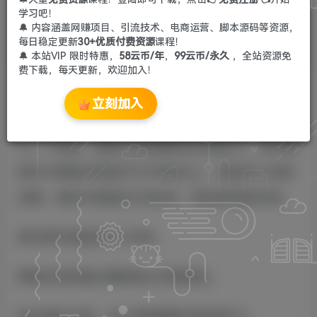
学习吧！
🔔 内容涵盖网赚项目、引流技术、电商运营、脚本源码等资源，
每日稳定更新
30+优质付费资源
课程！
🔔 本站VIP 限时特惠，
58云币/年
，
99云币/永久
，全站资源免
费下载，每天更新，欢迎加入！
利用boss直聘发布岗位，招募兼职粉，每天至少
立刻加入
引流200+兼职粉，那我们如何利用这些兼职粉进
行一个变现，就是让这些兼职去办理号卡，我们赚
取号卡佣每天稳定开卡100张以上，稳定收入在四
位数，每张卡佣金在100左右，除去首充的50元。
我们到手佣金在30-50元。
那我们如何能让兼职粉心甘情愿全。
的办理号卡呢，这个就需要我们的话术了。