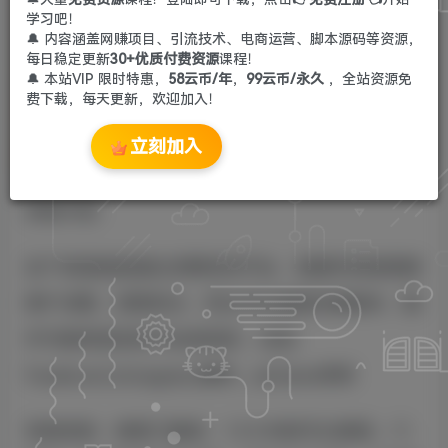
学习吧！
🔔 内容涵盖网赚项目、引流技术、电商运营、脚本源码等资源，
每日稳定更新
30+优质付费资源
课程！
🔔 本站VIP 限时特惠，
58云币/年
，
99云币/永久
，全站资源免
费下载，每天更新，欢迎加入！
立刻加入
项目介绍：
这个项目就是通过点赞任务平台，给国外的短视频
用户点赞，获取积分，积分可以直接兑换美米，国
外可操作的任务平台有很多，比如：
Facebook,Instagram,推特，pinteres等等
项目优势：提现门槛低，1.5￥米就可以提现，门