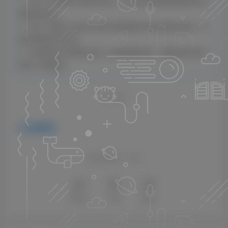
4、本站一切资源不代表本站立场，并不代表本站赞同其观点和对
其真实性负责。
5、本站一律禁止以任何方式发布或转载任何违法的相关信息，访
客发现请向站长举报
6、本站资源大多存储在云盘，如发现链接失效，请联系我们我们
会第一时间更新。
THE END
免费资源
喜欢就支持一下吧
点赞
21
分享
收藏