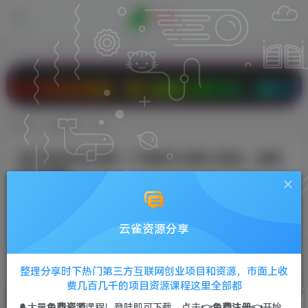
扣商品任意拼，双人成团PK有大礼，2核2G云服务器
首页
免费资源
正文
海外捞金项目点赞一个视频可以赚0.2美金，超简
单可批量!
Sunliag
关注
私信
2年前发布
云雀资源分享
0
71
21
海外捞金项目点赞一个视频可以赚0.2美金，超简单可批量!
整理分享时下热门第三方互联网创业项目和资源，市面上收
费几百几千的项目资源课程这里全部都
🔔大量
免费资源
课程！登陆即可下载，点击
👉免费注册👈
开始