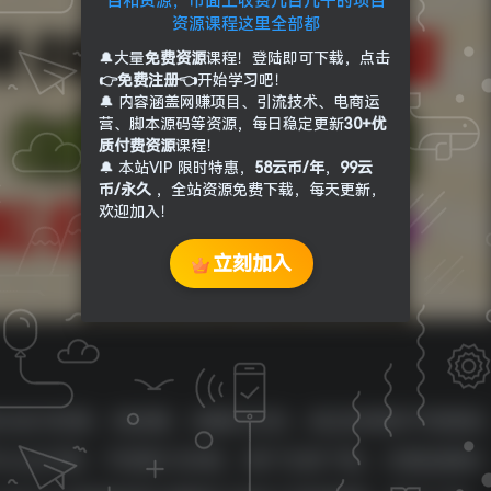
目和资源，市面上收费几百几千的项目
资源课程这里全部都
🔔大量
免费资源
课程！登陆即可下载，点击
👉免费注册👈
开始学习吧！
🔔 内容涵盖网赚项目、引流技术、电商运
营、脚本源码等资源，每日稳定更新
30+优
质付费资源
课程！
🔔 本站VIP 限时特惠，
58云币/年
，
99云
币/永久
，全站资源免费下载，每天更新，
欢迎加入！
立刻加入
乐进行轮播，纯挂播，流量杠杠的，真正的做到不需要真
以去开播，不需要1000粉，用户无需下载，只要直播间