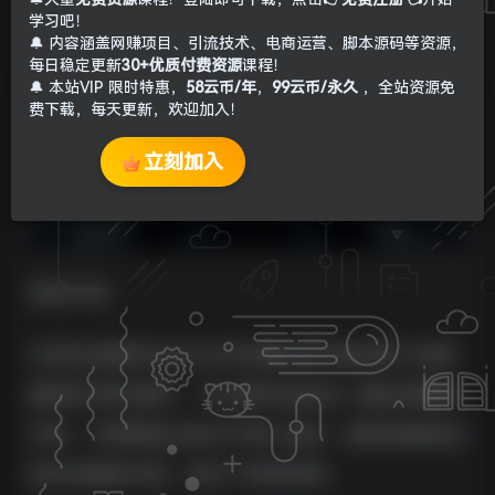
学习吧！
🔔 内容涵盖网赚项目、引流技术、电商运营、脚本源码等资源，
每日稳定更新
30+优质付费资源
课程！
🔔 本站VIP 限时特惠，
58云币/年
，
99云币/永久
，全站资源免
费下载，每天更新，欢迎加入！
立刻加入
项目介绍：
大家应该都听过AI公众号流量主吧?通过用了全网
最新的‘爆文插件’，可以轻松全自动一键生成爆款
文章，不需要自己给GPT输入指令，插件就能自动
创作出爆款文章，省去了很多麻烦。