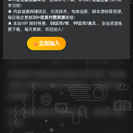
学习吧！
🔔 内容涵盖网赚项目、引流技术、电商运营、脚本源码等资源，
每日稳定更新
30+优质付费资源
课程！
🔔 本站VIP 限时特惠，
58云币/年
，
99云币/永久
，全站资源免
费下载，每天更新，欢迎加入！
立刻加入
迪士尼经典电影《美女与野兽》的经典跳舞片段。
这种视频不仅能借助电影的热点吸引流量，而且通
过美女与野兽的反差强烈视觉对比， 极易吸引观
众的眼球。
所以视频播放量跟点赞量都非常高，变现能力也是
杠杠的。