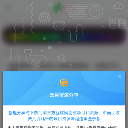
款折扣商品任意拼，双人成团PK有大礼，2核2G云
首页
免费资源
正文
AI赚钱新招：速学拟人宠物肖像制作，月盈过万不
是梦
Sunliag
关注
私信
2年前发布
云雀资源分享
0
256
45
AI赚钱新招：速学拟人宠物肖像制作，月盈过万不是梦
整理分享时下热门第三方互联网创业项目和资源，市面上收
费几百几千的项目资源课程这里全部都
🔔大量
免费资源
课程！登陆即可下载，点击
👉免费注册👈
开始