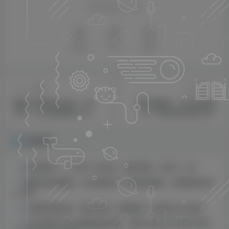
喜欢就支持一下吧
点赞
45
分享
收藏
上一篇
下一篇
最新小程序挂JI玩法，日入
解压我最牛，官方长期任
几张，小白宝妈轻松上手
务，单机每天收益100+
相关推荐
怀旧老照片，十分钟一件作品，操作简单，日收入一张
视频号武术赛道，4分钟制作好一条原创视频，开通带货日收
入几张
小说推文新玩法，操作简单，收益稳定，很适合小白去做
小红书等全平台卖助眠虚拟资料，暴力引流小白当日即可变