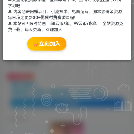
学习吧！
🔔 内容涵盖网赚项目、引流技术、电商运营、脚本源码等资源，
每日稳定更新
30+优质付费资源
课程！
🔔 本站VIP 限时特惠，
58云币/年
，
99云币/永久
，全站资源免
费下载，每天更新，欢迎加入！
立刻加入
内容：借助ai工具让你几分钟创建爆款内容，0成
本，操作简单
免费资源
资源下载地址：
AI赚钱新招：速学拟人宠物肖像制作，月盈过万不是梦
登录查看
©
版权声明
文章版权声
明