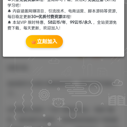
学习吧！
🔔 内容涵盖网赚项目、引流技术、电商运营、脚本源码等资源，
每日稳定更新
30+优质付费资源
课程！
🔔 本站VIP 限时特惠，
58云币/年
，
99云币/永久
，全站资源免
费下载，每天更新，欢迎加入！
立刻加入
项目介绍：
适合新手小白的火爆电商项目，咸鱼手柄干就完
了! 。
这节课给大家讲一下这个最新的玩法，项目门槛
低，0成本就可以操作，坚持就有收益!这个项目是