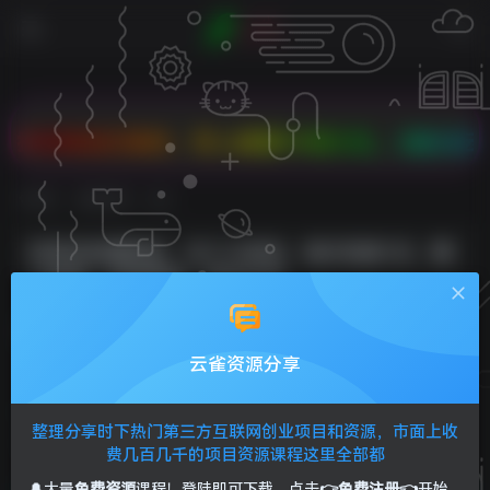
商品任意拼，双人成团PK有大礼，2核2G云服务器低
首页
免费资源
正文
在线点击撸美金，日入几张张，每天收款1次，懒
人捡钱，内部教程，首次公开
Sunliag
关注
私信
2年前发布
云雀资源分享
0
162
16
在线点击撸美金，日入几张张，每天收款1次，懒人捡钱，
整理分享时下热门第三方互联网创业项目和资源，市面上收
内部教程，首次公开
费几百几千的项目资源课程这里全部都
🔔大量
免费资源
课程！登陆即可下载，点击
👉免费注册👈
开始