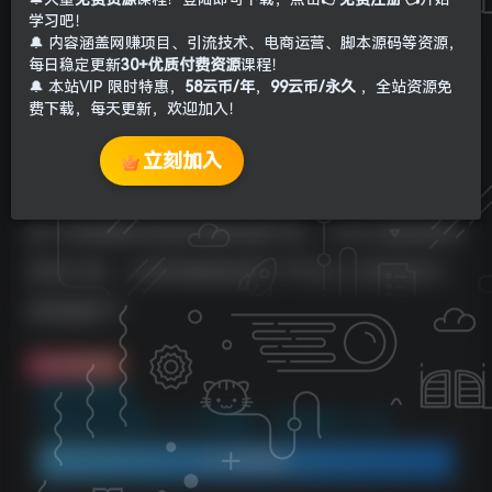
学习吧！
🔔 内容涵盖网赚项目、引流技术、电商运营、脚本源码等资源，
每日稳定更新
30+优质付费资源
课程！
🔔 本站VIP 限时特惠，
58云币/年
，
99云币/永久
，全站资源免
费下载，每天更新，欢迎加入！
立刻加入
这个听歌赚米项目外面收费99元，今天大超免费分
享给大家，大家别被割韭菜了!平台入口我也给大
家准备好了
免费资源
资源下载地址：
听歌赚米项目拆解，听一首可赚5元，单机轻松日入100+
登录查看