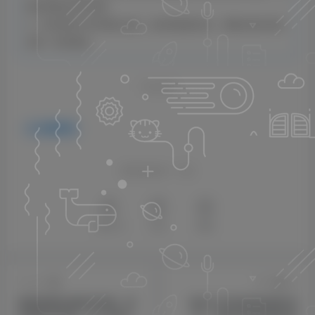
客发现请向站长举报
6、本站资源大多存储在云盘，如发现链接失效，请联系我们我们
会第一时间更新。
THE END
免费资源
喜欢就支持一下吧
点赞
18
分享
收藏
上一篇
下一篇
寓意满满的视频号祝福，轻
适合小白创业拿结果的项