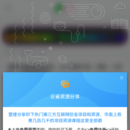
折扣商品任意拼，双人成团PK有大礼，2核2G云服务
首页
免费资源
正文
视频号最新赛道任务，达人特定计划，宝妈、大学
生、上班族皆可做
Sunliag
关注
私信
2年前发布
云雀资源分享
0
89
18
视频号最新赛道任务，达人特定计划，宝妈、大学生、上班
整理分享时下热门第三方互联网创业项目和资源，市面上收
族皆可做
费几百几千的项目资源课程这里全部都
🔔大量
免费资源
课程！登陆即可下载，点击
👉免费注册👈
开始