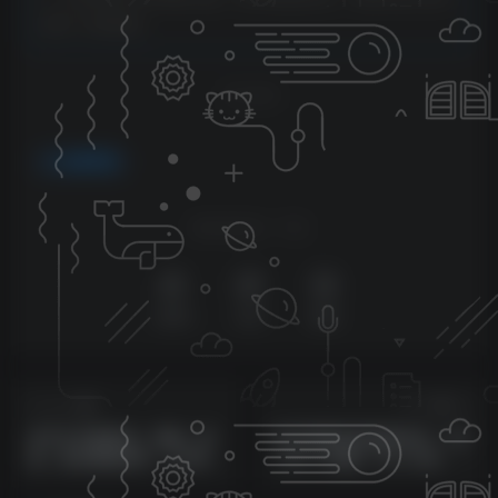
会第一时间更新。
THE END
免费资源
喜欢就支持一下吧
点赞
5
分享
收藏
上一篇
下一篇
全平台无脑搬运，短剧，影
快手表情包变现新玩法，2分
视，美女赛道皆可，7天涨粉
钟一个视频，日入几张，小
上万+，多种变现途径轻松月
白也能做