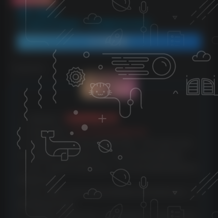
资源下载地址：
2024最新闲鱼电脑项目，动手就能吃肉的好项目
登录查看
©
版权声明
文章版权声
明
云雀资源分享
1、本网站名称：
2、本站永久网址：
https://www.yunquee.com
3、本网站的文章部分内容可能来源于网络，仅供大家学习与参
考，如有侵权，请联系站长QQ：2820725552进行删除处理。
4、本站一切资源不代表本站立场，并不代表本站赞同其观点和对
其真实性负责。
5、本站一律禁止以任何方式发布或转载任何违法的相关信息，访
客发现请向站长举报
6、本站资源大多存储在云盘，如发现链接失效，请联系我们我们