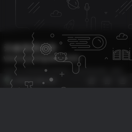
云雀资源分享・
www.yunquee.com
本站致力于分享优质实用的互联网资源，内容包括有网站搭建、建站源
5
码、美化教程、SEO优化、免费工具、传奇脚本、素材资源、传奇架设、
欢迎您留下宝贵的见解！
技术教程等，应有尽有！
本次数据库查询：38次 页面加载耗时1.561 秒
友情链接：
Monetizer
自助友链申请+
Copyright © 2024 - 2025
云雀资源 yunquee.com
All Rights Reserved.
黑ICP