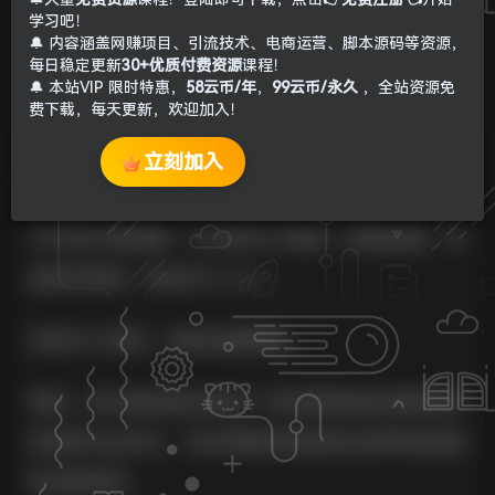
学习吧！
🔔 内容涵盖网赚项目、引流技术、电商运营、脚本源码等资源，
每日稳定更新
30+优质付费资源
课程！
🔔 本站VIP 限时特惠，
58云币/年
，
99云币/永久
，全站资源免
费下载，每天更新，欢迎加入！
立刻加入
ello，各位朋友们好，我是副业操盘手胡总。
今天给大家拆解一个抖音冷门项目，粤语动画，作
品制作简单，轻松月入1w+。
抖音冷门项目，粤语动画赛道。
粤语，我们都知道主要在广东和香港地区使用较多
而目受众比较大，我们要做的就是卖这些粤语动画
和动画电影。