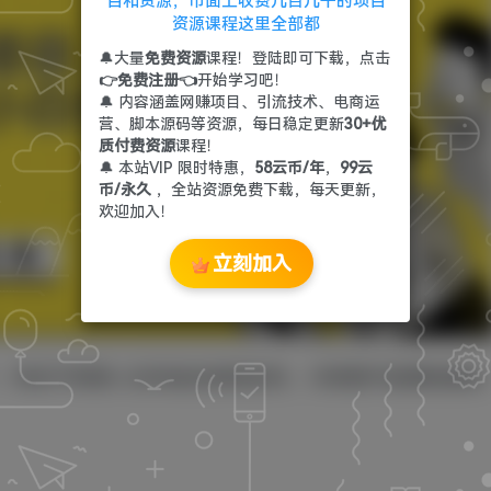
目和资源，市面上收费几百几千的项目
资源课程这里全部都
🔔大量
免费资源
课程！登陆即可下载，点击
👉免费注册👈
开始学习吧！
🔔 内容涵盖网赚项目、引流技术、电商运
营、脚本源码等资源，每日稳定更新
30+优
质付费资源
课程！
🔔 本站VIP 限时特惠，
58云币/年
，
99云
币/永久
，全站资源免费下载，每天更新，
欢迎加入！
立刻加入
，而且不需要人在收益也挺稳定的，只需要开直播挂着就