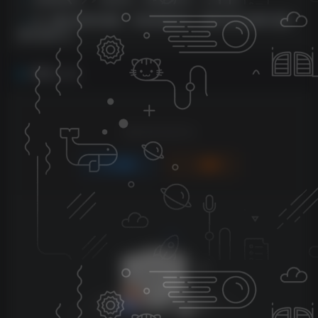
AI一键生成原创视频，影视恶搞玩法，蹭实时热点爆炸流量
单日变现1k+
评论
抢沙发
请登录后发表评论
登录
注册