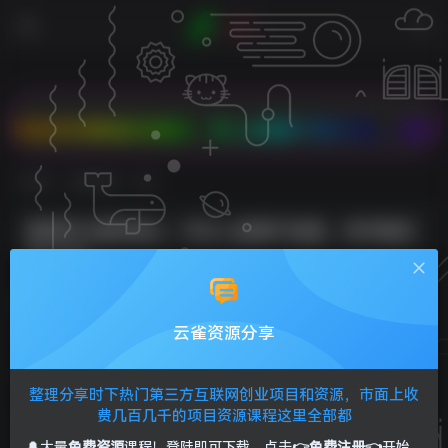
折扣商品任意拼，双人成团PK有大礼，2核2G云服
首页
免费资源
正文
视频号AI游戏挂JI，半无人直播不违规，单号稳定
日入50+
Sunliag
关注
私信
2年前发布
云雀资源分享
0
168
41
视频号AI游戏挂JI，半无人直播不违规，单号稳定日入50+
整理分享时下热门第三方互联网创业项目和资源，市面上收
费几百几千的项目资源课程这里全部都
🔔大量
免费资源
课程！登陆即可下载，点击
👉免费注册👈
开始