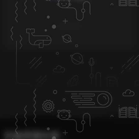
暂无评论内容
云雀资源分享・