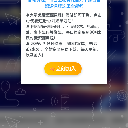
目和资源，市面上收费几百几千的项目
资源课程这里全部都
🔔大量
免费资源
课程！登陆即可下载，点击
👉免费注册👈
开始学习吧！
🔔 内容涵盖网赚项目、引流技术、电商运
营、脚本源码等资源，每日稳定更新
30+优
质付费资源
课程！
🔔 本站VIP 限时特惠，
58云币/年
，
99云
币/永久
，全站资源免费下载，每天更新，
欢迎加入！
立刻加入
简单还要暴利的项目了，在如今信息爆炸的时代，自媒体