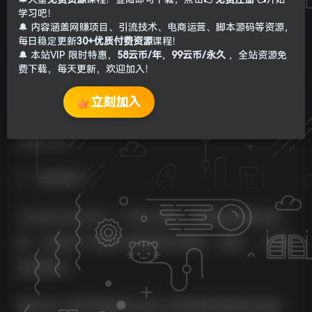
学习吧！
🔔 内容涵盖网赚项目、引流技术、电商运营、脚本源码等资源，
每日稳定更新
30+优质付费资源
课程！
🔔 本站VIP 限时特惠，
58云币/年
，
99云币/永久
，全站资源免
费下载，每天更新，欢迎加入！
立刻加入
​项目介绍：
1、项目简介
今天给大家分享一个风口项目，都是最近刚测试
的，而且这个项目不需要我们囤货、压货，一件代
发的模式。
现在这个季节就是我们卖工业风扇的最好的选择，