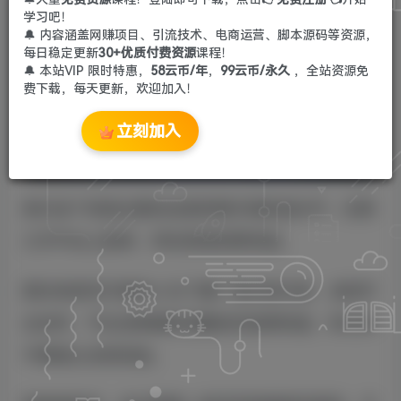
学习吧！
🔔 内容涵盖网赚项目、引流技术、电商运营、脚本源码等资源，
每日稳定更新
30+优质付费资源
课程！
🔔 本站VIP 限时特惠，
58云币/年
，
99云币/永久
，全站资源免
费下载，每天更新，欢迎加入！
立刻加入
我们这个项目主要玩法是利用文章阅读APP，在第
三方平台上放单，然后变现创取收益。
因为有些写文章的人为了推广他们的文章，会和平
台合作，平台会根据阅读量给你结算收益，所以你
不用担心没有收益。