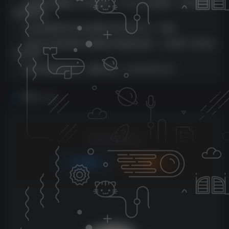
抖音爆火直播切片带货教程，月入8k+无需授权，每天剪辑几
条视频就行
2024病例制作玩法无脑操作有手就行日入一两张
30秒让你的素材图片根据你的想象动起来，小白看了5分钟也
可以学会
悟空拉新爆单玩法，精准引流，小白分分钟上手
评论
抢沙发
请登录后发表评论
登录
注册