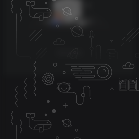
暂无评论内容