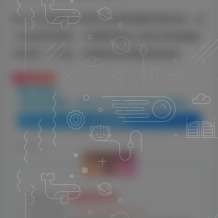
所以今天我就给大家带来这种视频的创新玩法，这
个玩法非常简单，只需要利用Ai工具5分钟就能制
作完成一个作品，实现轻松涨粉爆单的效果。
免费资源
资源下载地址：
火爆萌宠跳舞视频，几分钟一条，利用AI工具多平台狂赚收益
登录查看
©
版权声明
文章版权声
明
云雀资源分享
1、本网站名称：
2、本站永久网址：
https://www.yunquee.com