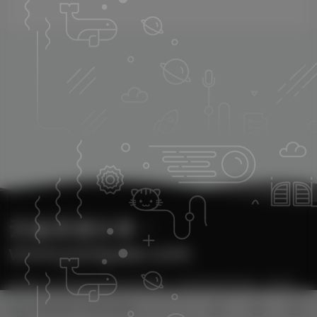
云雀资源分享・
www.yunquee.com
本站致力于分享优质实用的互联网资源，内容包括有网站搭建、建站源
49
码、美化教程、SEO优化、免费工具、传奇脚本、素材资源、传奇架设、
欢迎您留下宝贵的见解！