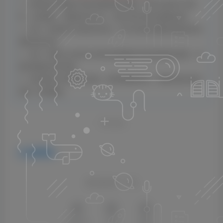
3、本网站的文章部分内容可能来源于网络，仅供大家学习与参
考，如有侵权，请联系站长QQ：2820725552进行删除处理。
4、本站一切资源不代表本站立场，并不代表本站赞同其观点和对
其真实性负责。
5、本站一律禁止以任何方式发布或转载任何违法的相关信息，访
客发现请向站长举报
6、本站资源大多存储在云盘，如发现链接失效，请联系我们我们
会第一时间更新。
THE END
免费资源
喜欢就支持一下吧
点赞
49
分享
收藏