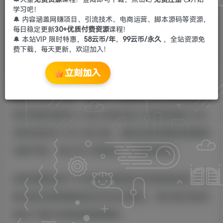
学习吧！
🔔 内容涵盖网赚项目、引流技术、电商运营、脚本源码等资源，
每日稳定更新
30+优质付费资源
课程！
🔔 本站VIP 限时特惠，
58云币/年
，
99云币/永久
，全站资源免
费下载，每天更新，欢迎加入！
立刻加入
最近大家在抖音，视频号可能都刷到过宠物跳舞视
频,呆萌的宠物让人赏心悦目,配上优美的舞姿,可以
说牢定抓住了女人的心理，因此这类视频的数据基
本都不差，每三五个就能出一个爆款视频。
这类视频在各个平台基本都是自己的宠物实拍，但
是这类的宠物都是经过专业训练的，我们自己是没
有这个能力训练宠物跳舞的。