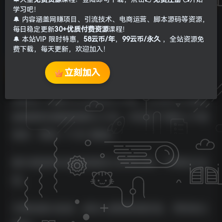
学习吧！
🔔 内容涵盖网赚项目、引流技术、电商运营、脚本源码等资源，
每日稳定更新
30+优质付费资源
课程！
🔔 本站VIP 限时特惠，
58云币/年
，
99云币/永久
，全站资源免
费下载，每天更新，欢迎加入！
立刻加入
相亲这个话题可以说是经久不衰，从古到今只要说
起相亲的话题都能聊上几句，并且这个做的人不是
很多，算是一个冷门赛道。
图片都是用AI生成或者在小红书上找，不用自己去
拍。
文案也是AI生成，基本上都是真诚交友，寻找老公