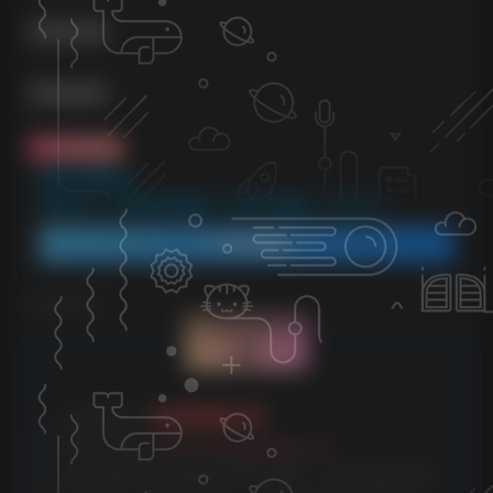
项目实操
项目变现
免费资源
资源下载地址：
免费工具，AI制作原创视频，可多平台撸金，月入1W+
登录查看
©
版权声明
文章版权声
明
云雀资源分享
1、本网站名称：
2、本站永久网址：
https://www.yunquee.com
3、本网站的文章部分内容可能来源于网络，仅供大家学习与参