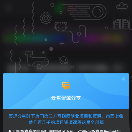
百款折扣商品任意拼，双人成团PK有大礼，2核2G云
首页
免费资源
正文
免费工具，AI制作原创视频，可多平台撸金，月入
1W+
Sunliag
关注
私信
2年前发布
云雀资源分享
0
290
44
免费工具，AI制作原创视频，可多平台撸金，月入1W+
整理分享时下热门第三方互联网创业项目和资源，市面上收
费几百几千的项目资源课程这里全部都
🔔大量
免费资源
课程！登陆即可下载，点击
👉免费注册👈
开始