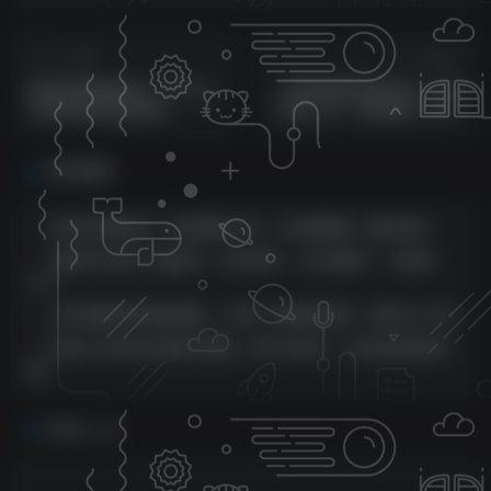
上一篇
下一篇
闲鱼实操高端玩法，月入过
AI漫画视频全新玩法，小白
万闲鱼实操运营流程
轻松上手，快速涨粉，原创
满满，收益多多
相关推荐
每天轻松赚2张，抖音英雄人物，小白都能做，真实有效
视频号天选之人掘金术，当天起号，小白闭眼干，月变现
1w+
24年最新得物视频掘金，2分钟一条爆款原创，轻松日入2张
快速上手的吃瓜视频生成器，多平台发布，让你轻松获取收
益!
评论
抢沙发