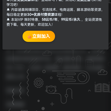
学习吧！
🔔 内容涵盖网赚项目、引流技术、电商运营、脚本源码等资源，
每日稳定更新
30+优质付费资源
课程！
🔔 本站VIP 限时特惠，
58云币/年
，
99云币/永久
，全站资源免
费下载，每天更新，欢迎加入！
立刻加入
通过各种免费的工具及AI制作视频，100%过原
创，然后通过独有寻找热点及爆款的方式，复制爆
款内容并发布到多平台，通过团队实测，能够做到
月入1W+，5分钟一条视频，操作简单，小白也能
轻松上手。
项目介绍
项目准备