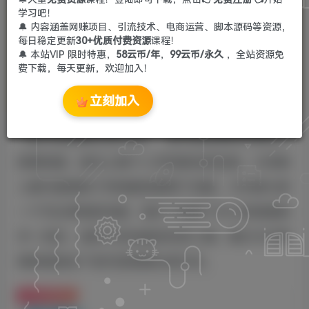
学习吧！
🔔 内容涵盖网赚项目、引流技术、电商运营、脚本源码等资源，
每日稳定更新
30+优质付费资源
课程！
🔔 本站VIP 限时特惠，
58云币/年
，
99云币/永久
，全站资源免
费下载，每天更新，欢迎加入！
立刻加入
《支付宝视频分成计划》：支付宝这款软件想必大
家都知道，基本上每个人手机都会有安装，大多数
人都只是用到了存钱跟消费两个功能，今天教大家
一个可以挣钱的功能，每天下班搞个半小时就能到
手一百多，虽然不多也能多份收入嘛，咱们今天要
做的就是这个支付宝视频分成计划。
免费资源