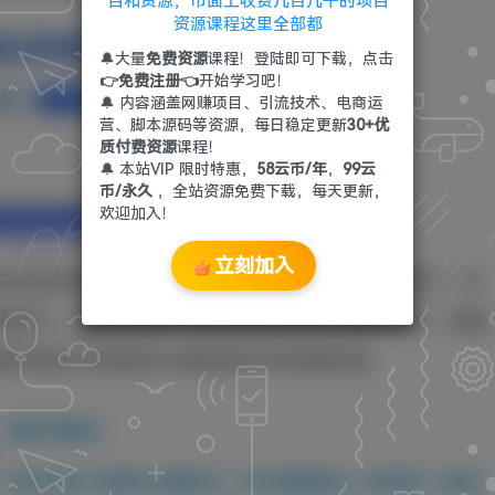
目和资源，市面上收费几百几千的项目
资源课程这里全部都
🔔大量
免费资源
课程！登陆即可下载，点击
👉免费注册👈
开始学习吧！
🔔 内容涵盖网赚项目、引流技术、电商运
营、脚本源码等资源，每日稳定更新
30+优
质付费资源
课程！
🔔 本站VIP 限时特惠，
58云币/年
，
99云
币/永久
，全站资源免费下载，每天更新，
欢迎加入！
立刻加入
生日送礼物就是一张精美的明信片+一张实体礼品卡，礼
明信片，这样的明信片虽然便宜但是需求量也不少，就类
制作这样子的明信片或者祝福卡来创取收益
资源下载地址：
在国外网站上出售明信片赚取美元，也可拉新赚取美元，制作简单，收益高