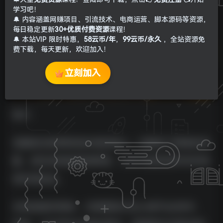
学习吧！
🔔 内容涵盖网赚项目、引流技术、电商运营、脚本源码等资源，
每日稳定更新
30+优质付费资源
课程！
🔔 本站VIP 限时特惠，
58云币/年
，
99云币/永久
，全站资源免
费下载，每天更新，欢迎加入！
立刻加入
简介：
流量是互联网项目永恒的核心，只要有了精准的流
量，成交创钱就是探取物，今天介绍的材料写作项
目亦是如此。
本项目操作简单，只需要我们去公域平台(快手、