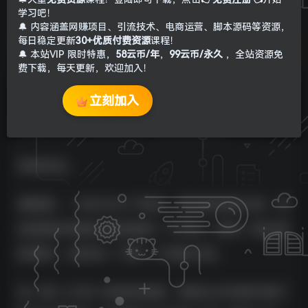
学习吧！
🔔 内容涵盖网赚项目、引流技术、电商运营、脚本源码等资源，
每日稳定更新
30+优质付费资源
课程！
🔔 本站VIP 限时特惠，
58云币/年
，
99云币/永久
，全站资源免
费下载，每天更新，欢迎加入！
立刻加入
今天呢，给大家分享一个在微信公众号小绿书去发
布这个图文，然后引流一些男粉变性的一个。
项目玩法。
课程呢，一共分为三个部分，首先是项目介绍，然
后是操作流程以及变现的一个方式，还有一些注意
的事项，先来说一下第一个项目介绍。
在二零二三年八月的时候呢，微信公众号就开通了