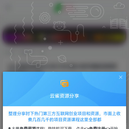
任意拼，双人成团PK有大礼，2核2G云服务器低至 
首页
免费资源
正文
2024最新视频号分成计划无脑AI制作爆款视频领
域 轻松日入3张
Sunliag
关注
私信
2年前发布
云雀资源分享
0
295
5
2024最新视频号分成计划无脑AI制作爆款视频领域 轻松日
整理分享时下热门第三方互联网创业项目和资源，市面上收
入3张
费几百几千的项目资源课程这里全部都
🔔大量
免费资源
课程！登陆即可下载，点击
👉免费注册👈
开始