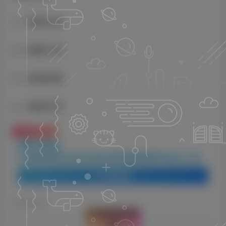
1、项目介绍
2、准备工作
3、项目实操
4、变现方式
免费资源
资源下载地址：
2024最新视频号分成计划无脑AI制作爆款视频领域 轻松日入3张
登录查看
©
版权声明
文章版权声