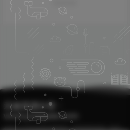
暂无评论内容
云雀资源分享・
www.yunquee.com
本站致力于分享优质实用的互联网资源，内容包括有网站搭建、建站源