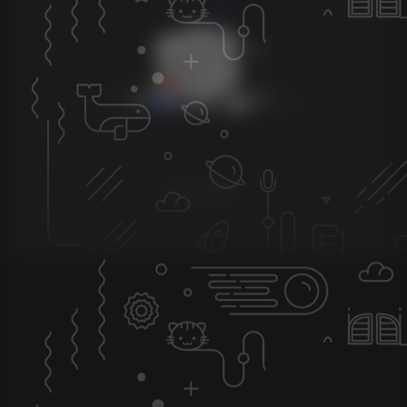
暂无评论内容