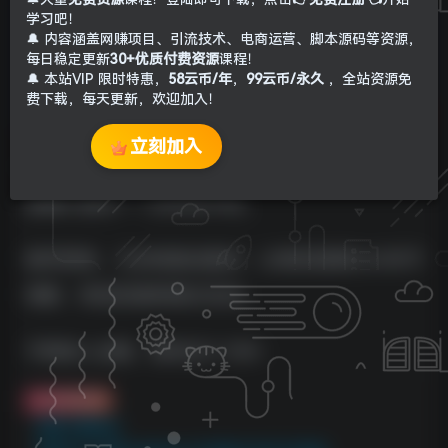
学习吧！
🔔 内容涵盖网赚项目、引流技术、电商运营、脚本源码等资源，
每日稳定更新
30+优质付费资源
课程！
🔔 本站VIP 限时特惠，
58云币/年
，
99云币/永久
，全站资源免
费下载，每天更新，欢迎加入！
立刻加入
项目介绍：今天给大家介绍一个超有趣的抖音无人
直播小游戏——汉字找不同。
操作简单，几步就能设置好，让我的直播24小时不
间断，而且还能和观众互动。
不用真人出镜，轻松日入100+
免费资源
资源下载地址：