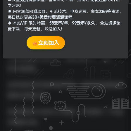
学习吧！
🔔 内容涵盖网赚项目、引流技术、电商运营、脚本源码等资源，
每日稳定更新
30+优质付费资源
课程！
🔔 本站VIP 限时特惠，
58云币/年
，
99云币/永久
，全站资源免
费下载，每天更新，欢迎加入！
项目介绍：
立刻加入
抖音祝福壁纸号新玩法，篇篇流量1w+，每天
500+美滋滋。
从养号到手把手教你制作作品、发布作品保姆级教
程毫无保留分享。
没有经验的小白也可上手操作，平均制作一个作品
只需要5分钟。